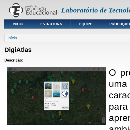
Laboratório de Tecnol
INÍCIO
ESTRUTURA
EQUIPE
PRODUÇÃO
Início
DigiAtlas
Descrição:
O pr
uma 
carac
para
apr
ambi